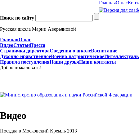
Главная
О нас
Конт
Поиск по сайту
Русская школа Марии Аверьяновой
Главная
О нас
Видео
Статьи
Пресса
Страничка директора
Сведения о школе
Воспитание
Духовно-нравственное
Военно-патриотическое
Интеллектуаль
Правила поступления
Наши друзья
Наши контакты
Добро пожаловать!
Видео
Поездка в Московский Кремль 2013