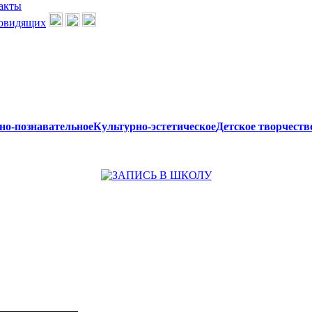
акты
но-познавательное
Культурно-эстетическое
Детское творчеств