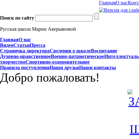
Главная
О нас
Конт
Поиск по сайту
Русская школа Марии Аверьяновой
Главная
О нас
Видео
Статьи
Пресса
Страничка директора
Сведения о школе
Воспитание
Духовно-нравственное
Военно-патриотическое
Интеллектуаль
творчество
Спортивно-оздоровительное
Правила поступления
Наши друзья
Наши контакты
Добро пожаловать!