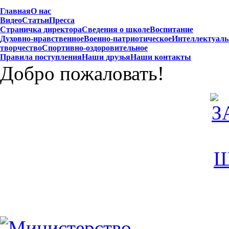
Главная
О нас
Видео
Статьи
Пресса
Страничка директора
Сведения о школе
Воспитание
Духовно-нравственное
Военно-патриотическое
Интеллектуаль
творчество
Спортивно-оздоровительное
Правила поступления
Наши друзья
Наши контакты
Добро пожаловать!