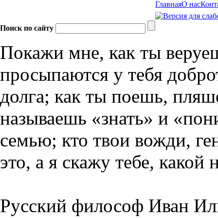
Главная
О нас
Конт
Поиск по сайту
Покажи мне, как ты веруе
просыпаются у тебя доброт
долга; как ты поешь, пляш
называешь «знать» и «пон
семью; кто твои вожди, ге
это, а я скажу тебе, како
Русский философ Иван Ил